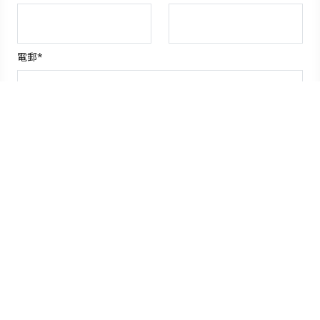
電郵*
查詢*
提交
請依上圖輸入識別碼
潛水旅遊地點
澳洲